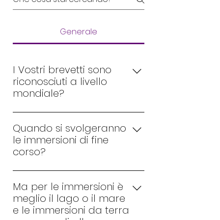
Generale
I Vostri brevetti sono
riconosciuti a livello
mondiale?
Assolutamente si, i nostri brevetti
sono riconosciuti in tutto il mondo
Quando si svolgeranno
e rispondono alle normative iso
le immersioni di fine
9001/2015 sia per la parte
corso?
ricreativa che tecnica.
Generalmente molti diving sono
aperti tutto l'anno e effettuano
Ma per le immersioni è
immersioni anche nei periodi più
meglio il lago o il mare
freddi. I nostri corsi si svolgono in
e le immersioni da terra