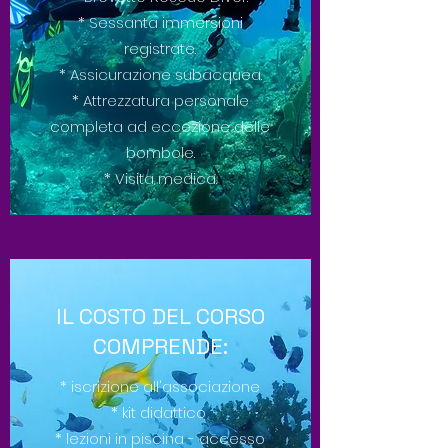
* Sessanta immersioni
registrate.
* Assicurazione subacquea.
* Attrezzatura personale
completa ad eccezione delle
bombole.
* Visita medica.
IL COSTO DEL CORSO
COMPRENDE:
* iscrizione all'associazione
* kit didattico
* lezioni in piscina - accesso