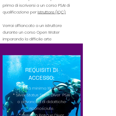
prima di iscriversi a un corso PSAI di
qualificazione per
Istruttore (IQC).
Verrai affiancato a un istruttore
durante un corso Open Water
imparando la difficile arte
dell'insegnamento e
dell'accompagnamento in acqua.
Alla fine di questo corso sarai
ufficialmente un membro
REQUISITI DI
dell'associazione PSAI come
ACCESSO:
professionista.
* Età minima 18 anni.
* Silver Status Sport Diver PSAI
o advanced di didattiche
riconosciute.
* Brevetto Rescue Diver.