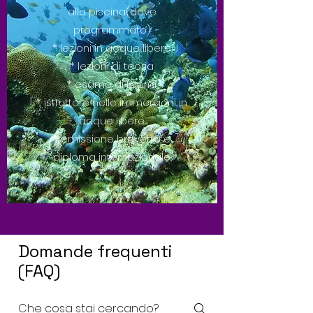
alla piscina(dove
programmato)
* lezioni in acque libere
* lezioni di teoria
* esame di teoria
* istruttore nelle immersioni in
acque libere
* emissione brevetto e
diploma internazionale
Domande frequenti
(FAQ)