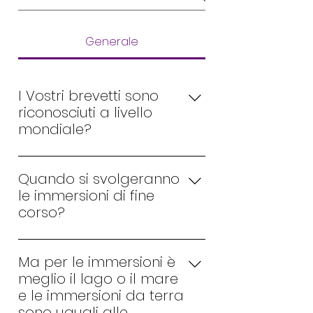
Generale
I Vostri brevetti sono
riconosciuti a livello
mondiale?
Assolutamente si, i nostri brevetti
sono riconosciuti in tutto il mondo
Quando si svolgeranno
e rispondono alle normative iso
le immersioni di fine
9001/2015 sia per la parte
corso?
ricreativa che tecnica.
Generalmente molti diving sono
aperti tutto l'anno e effettuano
Ma per le immersioni è
immersioni anche nei periodi più
meglio il lago o il mare
freddi. I nostri corsi si svolgono in
e le immersioni da terra
accordo con gli studenti in base
sono uguali alle