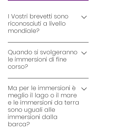
I Vostri brevetti sono
riconosciuti a livello
mondiale?
Assolutamente si, i nostri brevetti
sono riconosciuti in tutto il mondo
Quando si svolgeranno
e rispondono alle normative iso
le immersioni di fine
9001/2015 sia per la parte
corso?
ricreativa che tecnica.
Generalmente molti diving sono
aperti tutto l'anno e effettuano
Ma per le immersioni è
immersioni anche nei periodi più
meglio il lago o il mare
freddi. I nostri corsi si svolgono in
e le immersioni da terra
accordo con gli studenti in base
sono uguali alle
alle loro esigenze. In base al
immersioni dalla
periodo scelto verranno date
barca?
tutte le indicazioni e i consigli